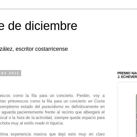
he de diciembre
lez, escritor costarricense
 de 2011
PREMIO NA
J. ECHEVER
escos como la fila para un concierto. Perdón, voy a
tan pintorescos como la fila para un concierto
en Costa
 sempiterno estado del
puravidismo
es definitivamente en
aguarda pacientemente frente al recinto que albergará el
sical o la hora de la actividad, siempre queda espacio para
chota muy al estilo
made in tiquicia
.
ltima experiencia masiva que dejó esto muy en claro