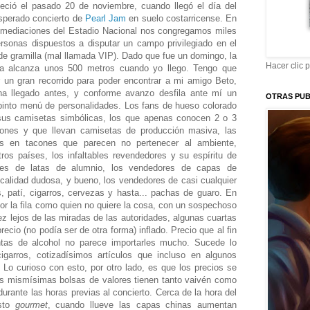
eció el pasado 20 de noviembre, cuando llegó el día del
sperado concierto de
Pearl Jam
en suelo costarricense. En
nmediaciones del Estadio Nacional nos congregamos miles
rsonas dispuestos a disputar un campo privilegiado en el
de gramilla (mal llamada VIP). Dado que fue un domingo, la
Hacer clic 
 ya alcanza unos 500 metros cuando yo llego. Tengo que
 un gran recorrido para poder encontrar a mi amigo Beto,
ha llegado antes, y conforme avanzo desfila ante mí un
OTRAS PUB
pinto menú de personalidades. Los fans de hueso colorado
sus camisetas simbólicas, los que apenas conocen 2 o 3
iones y que llevan camisetas de producción masiva, las
as en tacones que parecen no pertenecer al ambiente,
ros países, los infaltables revendedores y su espíritu de
ores de latas de alumnio, los vendedores de capas de
calidad dudosa, y bueno, los vendedores de casi cualquier
s, patí, cigarros, cervezas y hasta... pachas de guaro. En
or la fila como quien no quiere la cosa, con un sospechoso
ez lejos de las miradas de las autoridades, algunas cuartas
ecio (no podía ser de otra forma) inflado. Precio que al fin
ntas de alcohol no parece importarles mucho. Sucede lo
garros, cotizadísimos artículos que incluso en algunos
Lo curioso con esto, por otro lado, es que los precios se
las mismísimas bolsas de valores tienen tanto vaivén como
urante las horas previas al concierto. Cerca de la hora del
osto
gourmet
, cuando llueve las capas chinas aumentan