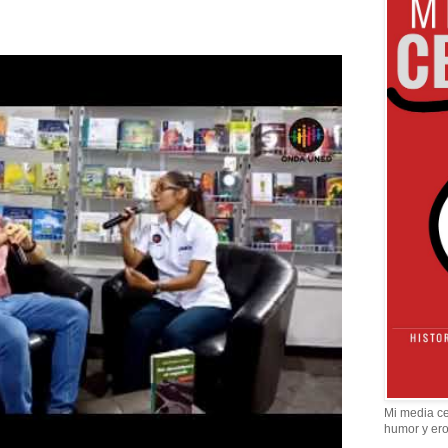
Mi media ce
humor y er