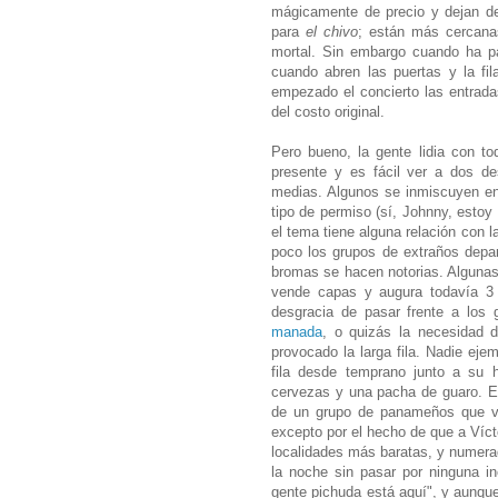
mágicamente de precio y dejan de
para
el chivo
; están más cercanas
mortal. Sin embargo cuando ha pas
cuando abren las puertas y la fi
empezado el concierto las entrad
del costo original.
Pero bueno, la gente lidia con t
presente y es fácil ver a dos d
medias. Algunos se inmiscuyen en 
tipo de permiso (sí, Johnny, estoy
el tema tiene alguna relación con 
poco los grupos de extraños depar
bromas se hacen notorias. Algunas
vende capas y augura todavía 3 
desgracia de pasar frente a los
manada
, o quizás la necesidad 
provocado la larga fila. Nadie eje
fila desde temprano junto a su 
cervezas y una pacha de guaro. E
de un grupo de panameños que via
excepto por el hecho de que a Vícto
localidades más baratas, y numerada
la noche sin pasar por ninguna i
gente pichuda está aquí", y aunque