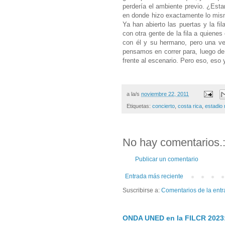
perdería el ambiente previo. ¿Esta
en donde hizo exactamente lo mismo
Ya han abierto las puertas y la f
con otra gente de la fila a quiene
con él y su hermano, pero una ve
pensamos en correr para, luego de 
frente al escenario. Pero eso, eso y
a la/s
noviembre 22, 2011
Etiquetas:
concierto
,
costa rica
,
estadio 
No hay comentarios.
Publicar un comentario
Entrada más reciente
Suscribirse a:
Comentarios de la entr
ONDA UNED en la FILCR 2023