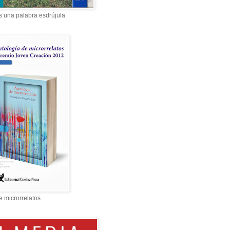
s una palabra esdrújula
e microrrelatos