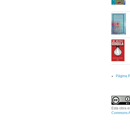
Página P
Esta obra e
Commons At