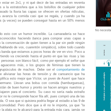
 estar en 2x1, y ni qué decir de las entradas en reventa
 a la estratosfera que a los bolsillos de cualquier pobre
ado la lluvia las capas se ofrecen en ofertas ridículas,
la avanza la comida casi que se regala, y cuando ya ha
as (a veces) se pueden conseguir hasta en un 50% menos
No necesita
odo esto con un humor increíble. La camaradería se hace
esconocidos haciendo
banca
para comprar unas capas a
la conversación de quien tienen a la par sin pedir ningún
 hablando de vos, cuarentón simpático), sobre todo cuando
la banda que estamos a pocos horas de ver en vivo. Poco a
tiendo va creciendo hasta el punto en que las risas y las
 personas son blanco fácil, como por ejemplo el señor que
aguaceros más, o los grupos de féminas que tienen la
 grupúsculos de machos. Debe ser el
comportamiento de
de alivianar las horas de tensión y de cansancio que ha
mplifica esto mejor que Víctor, un joven de Aserrí que hace
hermano. Llevan una bolsa con comida (hamburguesas),
stán de buen humor y pronto se hacen amigos nuestros y
jaron para el concierto. Su caso no sería nada extraño
r no le corresponde hacer fila allí, pues compró una de las
. O sea que si quisiera podría llegar al estadio a las 9 de
ncomodidad. Pero dice que a él no le importa, ya que "la
 la plata no le alcanzó para la entrada más cara, jamás se