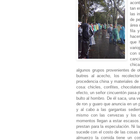
acont
tan e
las i
de pe
área 
fila
hacer
que 
vario
con 
canc
chic
algunos grupos provenientes de ot
buitres al acecho, los recolect
procedencia china y materiales de 
cosa: chicles, confites, chocolate
efecto, un señor cincuentón pasa p
bulto al hombro. De él saca, una v
de ron y guaro que anuncia en un pr
y al cabo a las gargantas sedie
mismo con las cervezas y los ci
momentos llegan a estar escasos. 
prestan para la especulación. Ni 
sucede con el costo de las cosas d
almuerzo la comida tiene un c