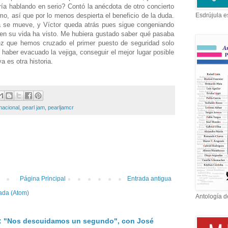
ría hablando en serio? Contó la anécdota de otro concierto
, así que por lo menos despierta el beneficio de la duda.
Esdrújula e
ila se mueve, y Víctor queda atrás pues sigue congeniando
s en su vida ha visto. Me hubiera gustado saber qué pasaba
z que hemos cruzado el primer puesto de seguridad solo
haber evacuado la vejiga, conseguir el mejor lugar posible
a es otra historia.
nacional
,
pearl jam
,
pearljamcr
:
Página Principal
Entrada antigua
ada (Atom)
Antología d
: "Nos descuidamos un segundo", con José